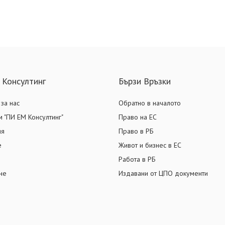
 Консултинг
Бързи Връзки
за нас
Обратно в началото
 "ПИ ЕМ Консултинг"
Право на ЕС
ия
Право в РБ
е
Живот и бизнес в ЕС
Работа в РБ
не
Издавани от ЦПО документи