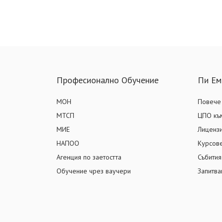
Професионално Обучение
Пи Ем
МОН
Повече 
МТСП
ЦПО към
МИЕ
Лиценз
НАПОО
Курсов
Агенция по заетостта
Събития
Обучение чрез ваучери
Запитва