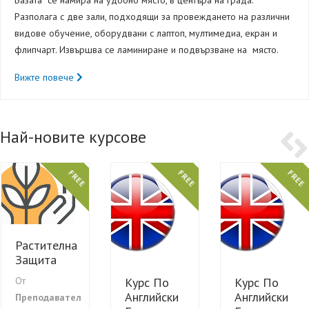
Базата се намира на удобно място, в центъра на града.
Разполага с две зали, подходящи за провеждането на различни
видове обучение, оборудвани с лаптоп, мултимедиа, екран и
флипчарт. Извършва се ламиниране и подвързване на място.
Вижте повече
Най-новите курсове
FREE
FREE
FREE
Растителна
Защита
Курс По
Курс По
От
Английски
Английски
Преподавател