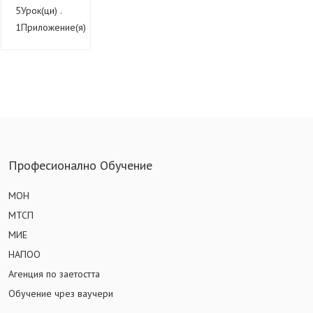
5Урок(ци) .
1Приложение(я)
Професионално Обучение
МОН
МТСП
МИЕ
НАПОО
Агенция по заетостта
Обучение чрез ваучери