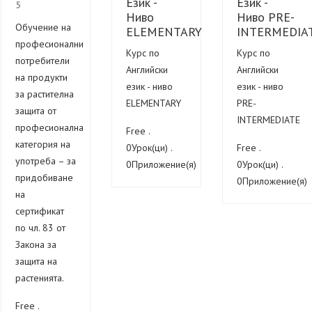
Език -
Език -
5
Ниво
Ниво PRE-
Обучение на
ELEMENTARY
INTERMEDIA
професионални
Курс по
Курс по
потребители
Английски
Английски
на продукти
език - ниво
език - ниво
за растителна
ELEMENTARY
PRE-
защита от
INTERMEDIATE
професионална
Free .
категория на
0Урок(ци) .
Free .
употреба – за
0Приложение(я)
0Урок(ци) .
придобиване
0Приложение(я)
на
сертификат
по чл. 83 от
Закона за
защита на
растенията.
Free .