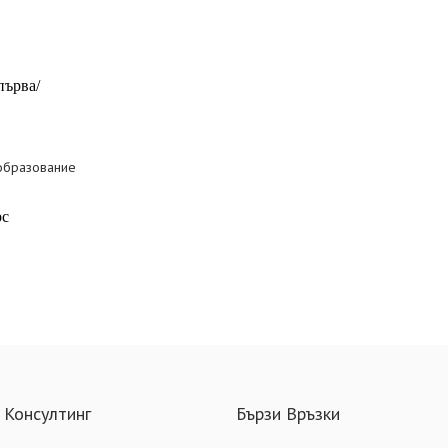
/първа/
образование
рс
 Консултинг
Бързи Връзки