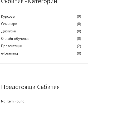
Събития - Категории
Курсове
(9)
Семинари
(0)
Дискусии
(0)
Онлайн обучения
(0)
Презентации
(2)
e-Learning
(0)
Предстоящи Събития
No Item Found