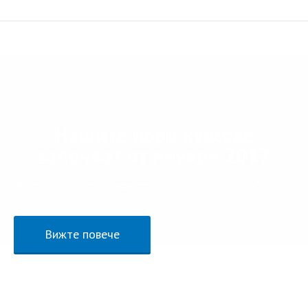
Нашите нови курсове
започват от януари 2017
Възползвайте се от възможностите на дистанционното обучение.
Вижте повече