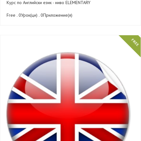
Курс по Английски език - ниво ELEMENTARY
Free . 0Урок(ци) . 0Приложение(я)
FREE