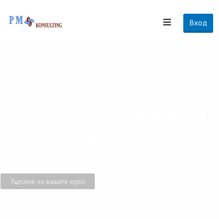
Вход
Потърсете Вашия
курс
в базата от дистанционни и присъствени курсове.