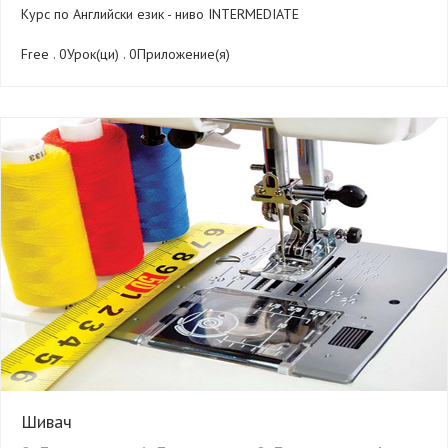
Курс по Английски език - ниво INTERMEDIATE
Free . 0Урок(ци) . 0Приложение(я)
Шивач