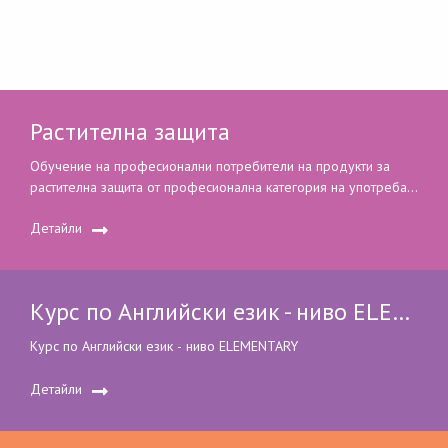
Растителна защита
Обучение на професионални потребители на продукти за
растителна защита от професионална категория на употреба
– за придобиване на сертификат по чл. 83 от Закона за
Детайли
защита на растенията.
Курс по Английски език - ниво ELEMENTARY
Курс по Английски език - ниво ELEMENTARY
Детайли