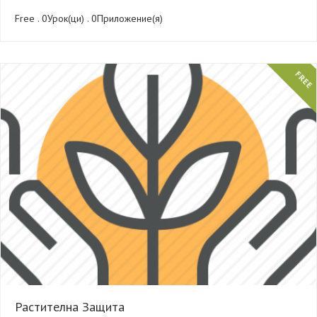
Free . 0Урок(ци) . 0Приложение(я)
FREE
Растителна Защита