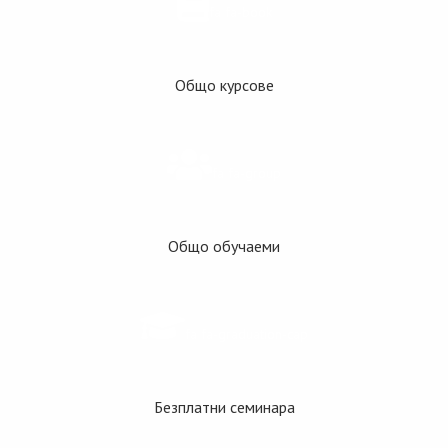
fa fa-book
Общо курсове
fa fa-group
Общо обучаеми
fa fa-graduation-cap
Безплатни семинара