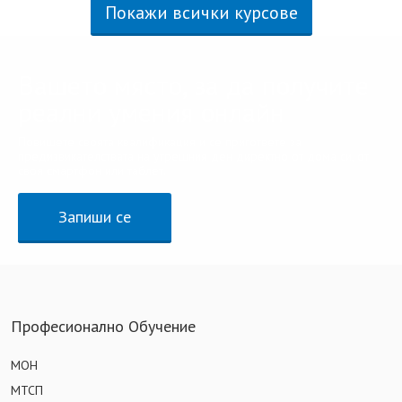
Покажи всички курсове
Вашето място, за да получите
реални умения онлайн
Повишете своята квалификация и се пригответе за
предизвикателствата на утрешния ден директно от дома си, от
своя смартфон или таблет.
Запиши се
Професионално Обучение
МОН
МТСП